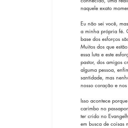
conhecido, uma real
naquele exato momen
Eu não sei você, mas
a minha própria fé. 
base dos esforços sã
Muitos dos que estão
essa luta e este esf
pastor, dos amigos c
alguma pessoa, enfim
santidade, mas nenhu
nosso coração e nos 
Isso acontece porque
carimbo no passaport
ter crido no Evangel
em busca de coisas m