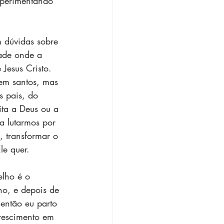
xperimentando 
 dúvidas sobre 
ade onde a 
Jesus Cristo. 
rem santos, mas 
s pais, do 
ita a Deus ou a 
a lutarmos por 
 transformar o 
le quer.
elho é o 
no, e depois de 
 então eu parto 
rescimento em 