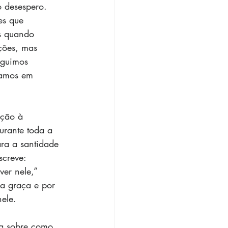
o desespero. 
es que 
s quando 
ções, mas 
eguimos 
ramos em 
eção à 
urante toda a 
ra a santidade 
screve: 
er nele,” 
la graça e por 
ele.
ja sobre como 