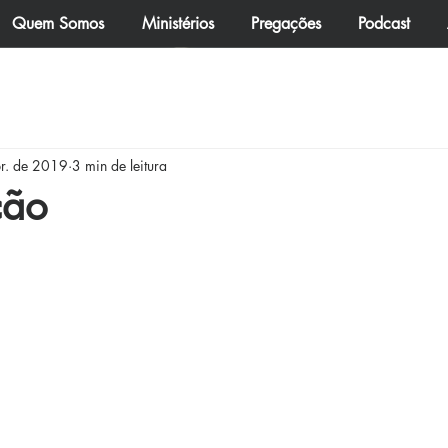
Quem Somos
Ministérios
Pregações
Podcast
omunidade
Boletim
Mordomia Cristã
Felizes os qu
r. de 2019
3 min de leitura
ma Vida Frutífera
ção