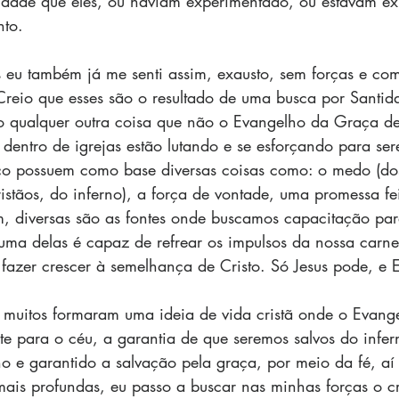
idade que eles, ou haviam experimentado, ou estavam e
to.
 eu também já me senti assim, exausto, sem forças e com
Creio que esses são o resultado de uma busca por Santid
o qualquer outra coisa que não o Evangelho da Graça de 
 dentro de igrejas estão lutando e se esforçando para se
orço possuem como base diversas coisas como: o medo (do
ristãos, do inferno), a força de vontade, uma promessa fe
, diversas são as fontes onde buscamos capacitação par
ma delas é capaz de refrear os impulsos da nossa carne,
fazer crescer à semelhança de Cristo. Só Jesus pode, e E
 muitos formaram uma ideia de vida cristã onde o Evang
e para o céu, a garantia de que seremos salvos do infer
ho e garantido a salvação pela graça, por meio da fé, aí
ais profundas, eu passo a buscar nas minhas forças o c