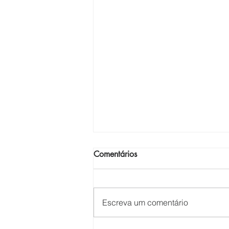
Comentários
Mordomia Cristã
Escreva um comentário