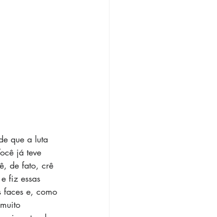
de que a luta 
ocê já teve 
, de fato, crê 
e fiz essas 
s faces e, como 
muito 