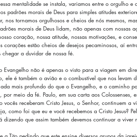
essa mentalidade se instala, variamos entre o orgulho e 
 padrões morais de Deus para simples atitudes exterior
r, nos tornamos orgulhosos e cheios de nós mesmos, ma
adrões morais de Deus lidam, não apenas com nossas a
osso coração, nossa atitude, nossas motivações, e cons
s corações estão cheios de desejos pecaminosos, aí ent
 chegar a duvidar de nossa fé.
 o Evangelho não é apenas o visto para a viagem em dir
o, ele é também o avião e o combustível que nos levam d
nada mais profundo do que o Evangelho, e o caminho pa
 por meio da fé. Paulo, em sua carta aos Colossenses, e
o vocês receberam Cristo Jesus, o Senhor, continuem a viv
eja, como foi que eu e você recebemos a Cristo Jesus? Pe
tá dizendo que assim também devemos continuar a viver n
 a Tito pedindo que este ensine diversos grupos da igre