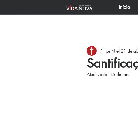
Início
Todos posts
Começar
Sua c
FIlipe Niel
21 de ab
ENTRE PASTOS E VALES
U
Santifica
Atualizado:
15 de jan.