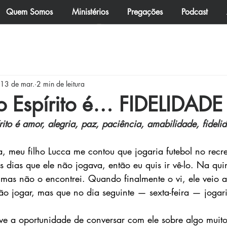
Quem Somos
Ministérios
Pregações
Podcast
omunidade
Boletim
Mordomia Cristã
Felizes os qu
13 de mar.
2 min de leitura
ma Vida Frutífera
o Espírito é… FIDELIDADE
rito é amor, alegria, paz, paciência, amabilidade, fideli
a, meu filho Lucca me contou que jogaria futebol no recr
s dias que ele não jogava, então eu quis ir vê-lo. Na quint
 mas não o encontrei. Quando finalmente o vi, ele veio a
ão jogar, mas que no dia seguinte — sexta-feira — jogar
e a oportunidade de conversar com ele sobre algo muito