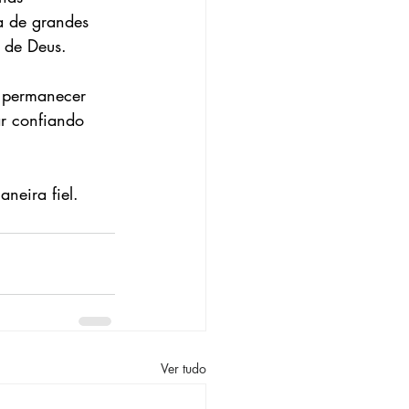
a de grandes 
 de Deus.
É permanecer 
ar confiando 
neira fiel.
Ver tudo