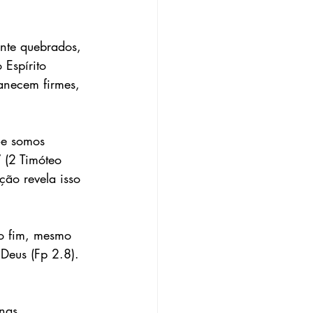
nte quebrados, 
 Espírito 
anecem firmes, 
Se somos 
 (2 Timóteo 
ão revela isso 
 o fim, mesmo 
Deus (Fp 2.8). 
nas 