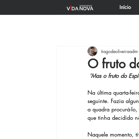
Início
Todos posts
Começar
Sua c
tiagodeoliveiraadm
ENTRE PASTOS E VALES
U
O fruto d
‘Mas o fruto do Espí
Na última quarta-feir
seguinte. Fazia algun
a quadra procurá-lo,
que tinha decidido n
Naquele momento, tiv