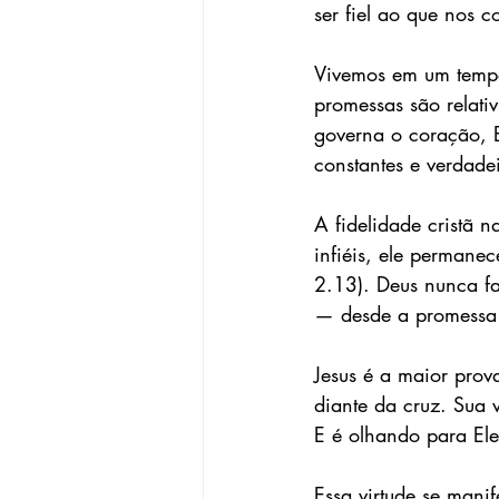
ser fiel ao que nos 
Vivemos em um tempo
promessas são relati
governa o coração, E
constantes e verdadei
A fidelidade cristã n
infiéis, ele permane
2.13). Deus nunca fa
— desde a promessa f
Jesus é a maior prov
diante da cruz. Sua 
E é olhando para Ele
Essa virtude se mani