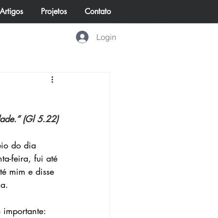
Artigos
Projetos
Contato
Login
e vivem no Reino
dade.” (Gl 5.22)
eio do dia 
a-feira, fui até 
té mim e disse 
ia.
 importante: 