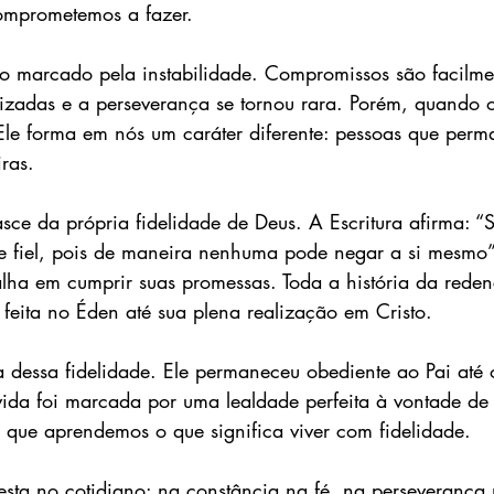
comprometemos a fazer.
 marcado pela instabilidade. Compromissos são facilme
vizadas e a perseverança se tornou rara. Porém, quando o
le forma em nós um caráter diferente: pessoas que perm
ras.
asce da própria fidelidade de Deus. A Escritura afirma: “
ce fiel, pois de maneira nenhuma pode negar a si mesmo”
lha em cumprir suas promessas. Toda a história da redenç
eita no Éden até sua plena realização em Cristo.
a dessa fidelidade. Ele permaneceu obediente ao Pai até
vida foi marcada por uma lealdade perfeita à vontade de 
 que aprendemos o que significa viver com fidelidade.
festa no cotidiano: na constância na fé, na perseverança 